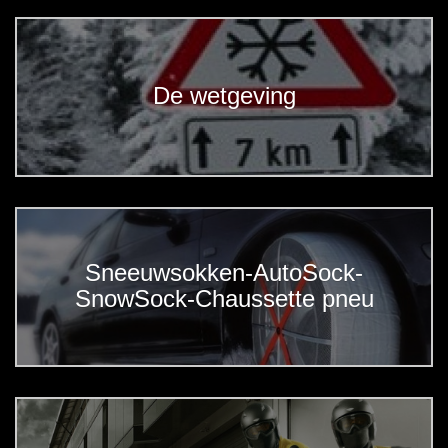
De wetgeving
Sneeuwsokken-AutoSock-
SnowSock-Chaussette pneu